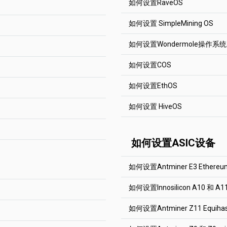
RIG_ID
是您希望在矿机统计
(AUTO) --ssl 0 --user (WA
如何设置RaveOS
奖励是3.125 BTC，在
line --extra
出现。
文字母、数字和符号"-"和"
网络中-2500 RVN等。
现，他将获得90%的奖励，这
YOUR_ADDRESS
是你的钱
 块列表中的标签。
。
如何设置 SimpleMining OS
Aeternity
你仍然可以在合理的时间内
RIG_ID
是您希望在矿机统计
RaveOS是一款很受欢迎的
子的最后N股中发送了多少
为每个你想要挖矿的硬币运
，没有人）。租用哈希力
文字母、数字和符号"-"和"
miner.exe --algo aeternity 
客里找到完整的
RaveOS
安
，300 000最后的股份被考
如何设置Wondermole操作系统
提出了SOLO池。它的工作原
YOUR_ADDRESS.RIG_ID
那么你就会得到0的奖励。不
简单挖矿 是一个非常流行
定的地址，你会得到所有可
最后N股中发送的股份百分
请从下方了解对于以太坊矿
水池跳动。
Grin
可以很容易地设置任何其他的矿池
如何设置COS
任何其它矿池。请前往相关
址。
Wondermole是一个易
miner.exe --algo grin29 --s
决定你的哈希特率。这个值
地址。如果不确定需要使用哪
（或租赁）硬件，但没有其他
），N股的总数才会出现。
2Miners池和离你最近的位
YOUR_ADDRESS.RIG_ID
如何设置EthOS
你就能得到币，如果你没有
前往
RaveOS
YOUR_ADDRESS
是你的钱
将完全得到你的奖励（因为
COS是一款专为挖矿而创建的L
，"赢家通吃"。
机发送到池中以证明他们的工
Beam
，过滤掉低难度的股份，只
RIG_ID
是您希望在矿机统计
么都没有得到。
在左侧的菜单中点击“
如何设置 HiveOS
矿机找到了很多区块。我们
文字母、数字和符号"-"和"
请从下方了解对于以太坊矿
miner.exe --algo beamhash 
EthOS是非常流行的挖矿
只是想减少他们的互联网流
。
查看这篇文章
。
任何其它矿池。请前往相关
user YOUR_ADDRESS.RIG_ID
Ethereum PhoenixMiner
容易地设置任何其他的矿池
址。
ran minimum pembayaran,
使用哪个矿机，请到矿池的 "
HiveOS是一个流行的Li
-rvram -1 -coin eth -pool
所有已知的矿机租赁服务。
ngubah pembayaran
特殊的 "Proxy
如何设置ASIC设备
安装 COS。
利润。 请注意，这只是一个
置。你也可以通过下面的说明
-proto 4
Dagger Hashimoto Ethmin
perinci
(Bahasa Inggris).
前往farm标签。点击
另一方面，这个区块可能是
和
Nicehash.com
..
池子。根据步骤1创建一个
Beam Gminer
从1.3.2版本的EthOS开始，请
如何在2Miners以太坊矿池中
使用Nicehash，请查看每
如何设置Antminer E3 Ether
 "页面的底部。
前往
HiveOS
"stratumproxy enabled "改
--algo beamhash --server b
去Flight Sheets标签
YOUR_ADDRESS.RIG_ID --p
globalminer ethminer
如何设置Innosilicon A10 和 A1
maxgputemp 85
点击“添加钱包”按钮
这是Callisto矿池的基本设
Grin Gminer
stratumproxy enabled
如何设置Antminer Z11 Equi
URL: stratum+tcp://clo.2m
--algo grin32 --server grin
proxywallet 0xed82b7359
这是Ethereum矿池的
YOUR_ADDRESS.RIG_ID
proxypool1 etc.2miners.co
Worker: YOUR_ADDRESS.A
（Ethash）矿池，只需改变