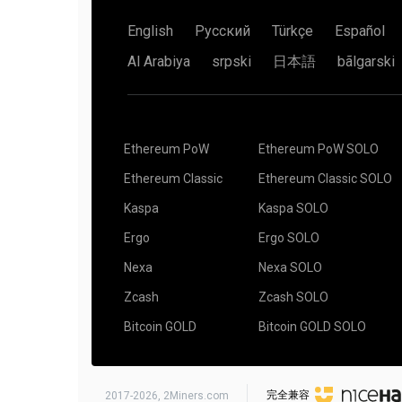
"wallet_address": "YOUR_ADDRESS",
显然，你的朋友得到6个骰子的机会要多得多（6
"rig_id": "RIG_ID",
其中详细描述了什么是
机率
。
English
Русский
Türkçe
Español
赢。假设一个区块的奖励是70美元。你可以和你
"pool_password": "x",
挖矿5（些）小时。没有收到任何奖励。
个区块，并以公平的方式分配收益--你得到10美元
"use_nicehash": false,
Al Arabiya
srpski
日本語
bãlgarski
"use_tls": true,
或者你也可以自己寻找区块，然后你自己可以得到
"tls_fingerprint": "",
完美的世界里，这比你和朋友合作要多花7倍的时
"pool_weight": 1
}
阅读全文
Solo Mining Pools – How to Catch Your 
],
Ethereum PoW
Ethereum PoW SOLO
"currency": "monero"
}
Ethereum Classic
Ethereum Classic SOLO
如果你不知道什么是SSL连接和如何设置，请使用
Kaspa
Kaspa SOLO
Telegram监控机器人也可以使用。
Pool2MinersBo
Ergo
Ergo SOLO
Nexa
Nexa SOLO
有iOS和Android的第三方应用，可以监控在2Min
Zcash
Zcash SOLO
CoinDash
Ethereum Mining Monitor
Bitcoin GOLD
Bitcoin GOLD SOLO
Foreman.mn
Minerstat
完全兼容
2017-2026,
2Miners.com
Rig online