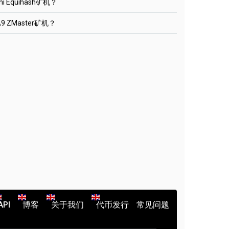
ni Equihash矿机？
m:1010
th.2miners.com/zh/help
。你可以很容易地设置任何其他Equihash矿池，只
hereum钱包地址。
 --farm-recheck 200
ort 地址。你可以在每个池的帮助部分找到这些设置。
页面中显示的ASIC的名称。最多 32 个字符。使用
 A9 ZMaster矿机？
oW --server btg.2miners.com --port 4040 --user
iners.com:2020
h/help
"_"。你可以留空。
在这个例子中，我们选择BEAM
ass x
。你可以很容易地设置任何其他Equihash矿池，只
。在此案例中，我们选择ETH。选择您要使用的挖
SIC_ID
添加钱包”按钮。
dd Wallet
ort 地址。你可以在每个池的帮助部分找到这些设置。
ETH。在“账户组”菜单中选择您的ETH钱包地址。
h/help
地址（默认选择EU）。
hereum钱包地址。
。你可以很容易地设置任何其他Equihash矿池，只
。在此案例中，我们选择以太坊。
iners.com:1010
ntminer已经停止挖矿Ethereum。这可能是由不
页面中显示的ASIC的名称。最多 32 个字符。使用
ort 地址。你可以在每个池的帮助部分找到这些设置。
的。
"_"。你可以留空。
h/help
SIC_ID
iners.com:1010
iners.com:1010
C钱包地址。
SIC_ID
页面中显示的ASIC的名称。最多 32 个字符。使用
SIC_ID
"_"。你可以留空。
C钱包地址。
C钱包地址。
页面中显示的ASIC的名称。最多 32 个字符。使用
页面中显示的ASIC的名称。最多 32 个字符。使用
"_"。你可以留空。
"_"。你可以留空。
池并选择离您最近的地点。如您不确定，请始终选择EU
机，挖矿过程将自动开启。
API
博客
关于我们
代币发行
常见问题
便可在2Miners的矿池中挖矿。
的钱包地址。