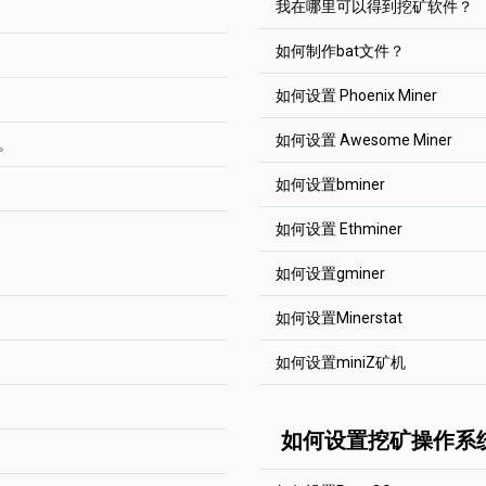
我在哪里可以得到挖矿软件？
何工作的，就去Solo吧。
请始终注意您输入的钱包地
。以BTC和NANO支付报酬
- PPLNS。这个系统是用来防
ish)
N股的池，并根据该值进行支
如何制作bat文件？
每个币都有一个帮助部分 "
进行确认。这意味着在这个
软件设置中添加收取报酬的
如何设置 Phoenix Miner
bat文件是需要提供您的钱
少区块。例如对于比特币黄金
PPLNS
和
SOLO
）中运行。
软件都有不同的bat文件结
如何设置 Awesome Miner
块。
=20小时，这样余额就会从未
空的。首先请检查您挖矿的
这是Ethereum矿池的基本
太坊挖矿的报酬
】。
间。我们使用PPLNS奖励
我们在 "如何开始 "的帮助
->请等待一段时间。你的钱
Hashimoto泳池 host:port 
不是您发现的）。
如何设置bminer
数量的交易确认。特别是当
通常，你需要做的就是->下
Awesome Miner 是
块和孤块。
setx GPU_FORCE_64BIT_P
当它被发现时，他们根据他们
机ID替换到我们的bat文件
ai, Nexa, Clore, Zcash - 最
密货币挖矿。设置非常简单
如何设置 Ethminer
setx GPU_MAX_HEAP_SIZE
ID通常是可以点击的。
激励矿机在挖矿区块时加入
setx GPU_USE_SYNC_OBJ
Equihash 144.5
们一起寻找区块。
当它被发现
下载
Awesome Mine
加主链上的工作量来提高链
块需要花费很多时间。有的
setx GPU_MAX_ALLOC_PE
后20 000股
统是用来防止 "跳池 "的。池
如何设置gminer
去
2Miners page
中添加
被浪费在陈旧的块上）。
这是基本的设置 Bitcoin G
者选择难度较低的币。
setx GPU_SINGLE_ALLOC_
根据这个值进行支付。例如
这是Ethereum矿池的基本
输入硬币的具体钱包
144.5 换了个池子host:port
" 块列表中的标签。
Hashimoto泳池 host:port 
如何设置Minerstat
bminer -uri zhash://YOUR
PhoenixMiner.exe -coin eth
Equihash 144.5
只有1个GPU。在这种情况
ethminer.exe --farm-rechec
YOUR_ADDRESS.RIG_ID -pr
YOUR_ADDRESS
是你的钱
百分比也可能为零（您从最
如何设置miniZ矿机
stratum1+tcp://YOUR_ADD
这是基本的设置 Bitcoin 
pause
RIG_ID
是您希望在矿机统计
收到任何奖励的区块。然而，如
矿.
Minerstat是专业的挖矿
144.5 换了个池子host:por
YOUR_ADDRESS
是你的钱
文字母、数字和符号"-"和"
。
使用这个链接注册
，mine
YOUR_ADDRESS
是你的钱
RIG_ID
是您希望在矿机统计
miner.exe --algo 144_5 --p
中，所以你需要做的就是将
些众多解决方案中的一个看
RIG_ID
这是基本的设置，用于 Bitc
是您希望在矿机统计
文字母、数字和符号"-"和"
如何设置挖矿操作系
4040 --user YOUR_ADDRESS
中的标签选择矿池和新添加
区块的奖励。这个奖励会根
文字母、数字和符号"-"和"
Equihash 144.5泳池 地址
钱包。
YOUR_ADDRESS
是你的钱
新的区块，这些区块被添加
ETH (gminer): --pass x --a
P地址。IP地址的末尾数字必
miniZ.exe --url YOUR_ADDR
一个池比我们的池快一小段