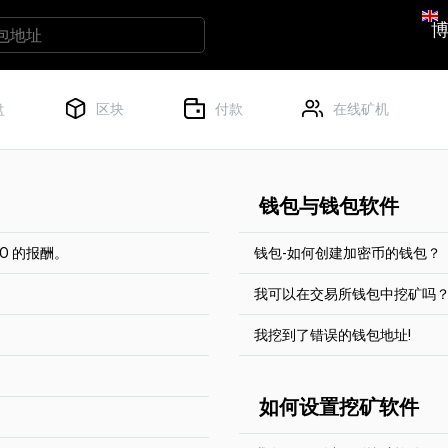
盘
区块
付款
在线矿机
钱包与钱包软件
NO 的报酬。
钱包-如何创建加密币的钱包？
我可以在交易所钱包中挖矿吗
种加密货币中选择一种收取报
每个币都有一个完整的区块
比特币支付的最低报酬是
空间。
我挖到了错误的钱包地址!
ETH（约1.8美元）。
需要达到起付线。对于大部
是的，你可以在交易所钱包中
你也可以使用加密交易所上生
行设置。
址工作良好。
他们根本不需要支付任何费用。
每个币都有一个帮助页面 "
酬时，他们只需支付比特币网络
很遗憾，我们无能为力。别
如何设置挖矿软件
钱包和/或加密交易所。
酬归入一个交易。然后，交
我们不能将任何硬币从一个
定地址。不可并入钱包余
每个挖矿者的费用低于0.5
送。此外，我们无法帮助您