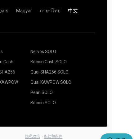
çais
Magyar
ภาษาไทย
中文
ddress 字段中输入他的名字Name 下面的字
池。当弹出时，选择离你最近的服务器位置。欧洲的默认
os
Nervos SOLO
。推荐的挖矿软件可以在“
如何入门
”页面找到。按下
in Cash
Bitcoin Cash SOLO
 SHA256
Quai SHA256 SOLO
 KAWPOW
Quai KAWPOW SOLO
挖矿”按钮。
Pearl SOLO
Bitcoin SOLO
隐私政策
条款和条件