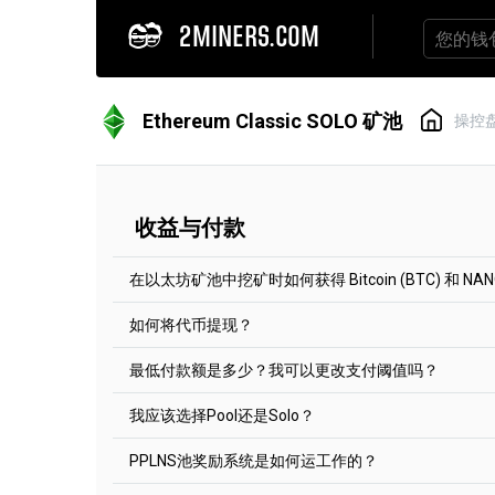
2MINERS.COM
Ethereum Classic SOLO 矿池
操控
收益与付款
在以太坊矿池中挖矿时如何获得 Bitcoin (BTC) 和 NA
如何将代币提现？
如果您在2Miners矿池中开采以太坊，可以从三
酬：以太坊，比特币，或纳米币。要使用以太坊和
最低付款额是多少？我可以更改支付阈值吗？
0.005 ETH（约18美元），纳米币的则为 0.0005 
每两小时将自动处理付款事宜。想要获取付款，您
分代币而言，您均可以在“账户设置”标签中对其进
我应该选择Pool还是Solo？
NANO: 当挖矿者以NANO获得报酬时，
最低付款额显示在每个代币池的主页上。
BTC: 当挖矿者从我们的支付平台获得报
何为最低付款额？我可以修改起付线吗？
中的部分交易费用。我们将所有挖矿者的报
PPLNS池奖励系统是如何运工作的？
例如，以太坊经典矿池，最低付款额为0.1 ETC。
特定加密货币地址所积累的任何收益仅会支付给特
易费用在挖矿者之间平分。这就是为什么目前
默认选择Pool。
额。