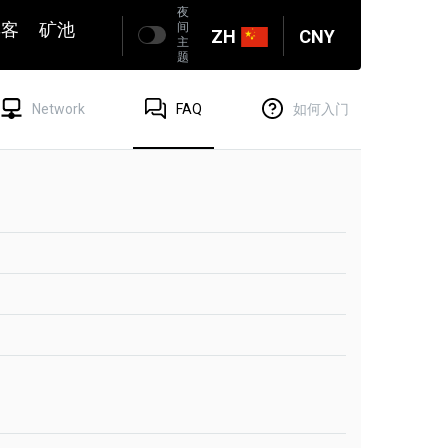
夜
博客
矿池
间
ZH
CNY
主
题
Network
FAQ
如何入门
？
链的官方钱包。它可能会占用你电脑上的大量磁盘
挖矿。不管他们怎么说。2Miners与交易所钱包地
成的钱包地址。2Miners在这方面的工作很好。
如何开始"->通常它有一个链接到支持这个币的官方
人会收到你的硬币。
地址转移到另一个地址，如果它们还没有从池中发
，如果硬币已经发送。