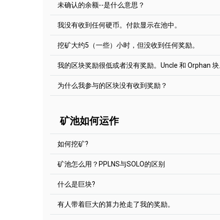
美元。
未确认的余额--是什么意思？
如果你有足够的Hashpower，并且知道Solo是如
以ETH支付报酬会在您达到报酬门槛后两小时内发出
2Miners池使用公平的奖励系统 "每最后N股支付" 
How the Mining Pool Works: PPLNS vs. SOLO
(Engl
可在每天12:00 UTC支付一次。
止 "池跳"。池检查你已经发送了多少股，从最后
我没有收到任何硬币。付款显示在池中。
付。不同的池的N值是不同的。
池子发现的每一个区块都需要在池子获得奖励之前
使用自动兑换不需要任何特殊设置。您只需在挖矿
区块之后应该通过一定数量的区块。
挖矿大约5（一些）小时，但没收到任何奖励。
加密货币钱包地址（ETH，BTC或NANO）。
Ergo, EthereumPoW - 最后300 000股
通常情况下，你只需要等待一段时间。
请查看矿池的 "区块 "部分，查看特定币种需要多
截至目前，自动兑换只能在2Miners的以太坊池（
Ravencoin, Kaspa, Bitcoin Cash - 最后200 000股
我的区块奖励很低或者没有奖励。Uncle 和 Orphan 
来说，需要100个区块。平均每个区块需要10分钟
有时你看到资金池已经进行了支付，但你的钱包是
请阅读我们的帖子【
Zephyr - 最后100 000股
如何在不付费的情况下获得以
确认转为未支付。
只要找到区块，你就会得到你的奖励。请多等一点时
币的区块链。你在区块链上看到付款了吗？如果是
系统。您应该在区块被发现的时候挖矿（即使区块
为什么我参与的区块没有收到奖励？
包软件需要几分钟（甚至几个小时）才能得到所需
Grin - 最后60 000股
你挖矿到交易所钱包的时候。
Ethereum
PoW
网络，以及其他Ethash币，有叔
PPLNS是一个集体矿池。矿机们一起寻找区块。
Ethereum Classic, Beam, Neoxa, Nervos CKB, Neur
的哈希勒特率来分配区块奖励。
每个币都有不同的区块链探索器。但是，支付的Tx 
叔块是一个不在最长链上的区块。Ethereum
PoW
后50 000股
我们使用 PPLNS 2Miners上的奖励系统。矿机
一个叔块的列表，以降低中心化动机，增加通过增
矿池如何运作
可能发生的情况是，在高难度的币上，找到一个区
Bitcoin Gold, Aeternity, MimbleWimbleCoin - 最
时，他们根据他们的算力来分配区块奖励
。这个系
的安全性（所以没有工作，或者至少更少的工作，
时候需要几个小时甚至几天的时间! 请耐心等待或
子会检查你从池子的最后N股中发出了多少股，并
Cortex - 最后12 000股
叔块的奖励明显低于普通块。叔块用一个特殊的 "叔
Ethereum PoW的N值是300 000股。
阅读更多
池子的
机率
超过500%。一切正常吗？
如何挖矿?
区块确认需要每个币的时间不同。
这可能发生在你的算力太低的情况下，例如，如果你
下，即使您在找到区块时向池中发送了股份，您的
矿池怎么用？PPLNS与SOLO的区别
后的300 000个股份中得到了0个）。你将不会
请转到 帮忙 部分。即使你没有挖矿机，也有可能挖
果你继续挖矿，你每天的平均奖励应该达到计算值
什么是巨块?
例如 EthereumPoW (ETHW):
对于大多数代币而言，起付线均可以修改。
矿池从所有连接的矿机那里获得解决方案，如果这
https://ethw.2miners.com/zh/help
起来是一个合适的解决方案，矿池就会获得所创建
有人带着巨大的算力抢走了我的奖励。
前往“账户设置”标签。
据矿机所付出的努力按比例分享，并转发给他们的
交易数据被记录在区块中。新的交易被矿机处理成
在“矿机IP地址”字段标明网站所提示的矿机I
孤块是一个被拒绝的区块。最常见的情况是，当另