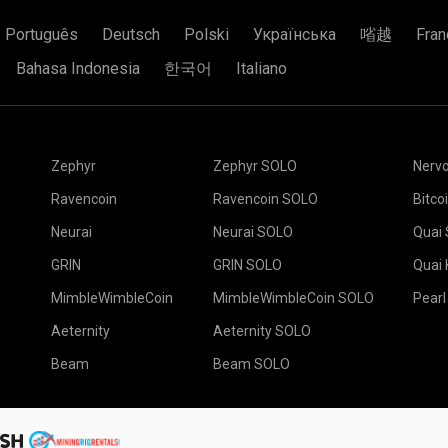
倍），但这并不意味着你不能
Português
Deutsch
Polski
Українська
㗂越
Fran
的朋友联合起来，一起找到这
，他的部分是60美元。
Bahasa Indonesia
한국어
Italiano
找到区块的全部70美元。在
将您的钱包地址粘贴在A
间，但我们的世界并不理想。
段。按 Create 按钮
Luck
(In English)
选择2Miners矿
位置是 EU
Zephyr
Zephyr SOLO
Nerv
选择恰当的挖矿软件
Ravencoin
Ravencoin SOLO
Bitco
标准设置。
保存按钮。
Neurai
Neurai SOLO
Quai
前往“矿机”标签。
t
GRIN
GRIN SOLO
Quai
选择您的矿机并按下“
MimbleWimbleCoin
MimbleWimbleCoin SOLO
Pearl
ers上工作的矿机。
Aeternity
Aeternity SOLO
Beam
Beam SOLO