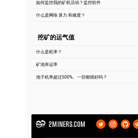
如何监控我的矿机活动？监控软件
池矿和独石矿的最佳计算器是
https://2cryptocalc
在主机名前加上ssl://，作为 SSL 池子
从你开始挖矿开始，你的算力就会逐渐增加。请等
PhoenixMiner.exe -coin eth -pool ssl://eth.2mine
你也可以使用其他盈利计算器。
（工人）发送的股份数量来决定你的算力。这个值
什么是网络 算力 和难度？
YOUR_ADDRESS.RIG_ID
https://whattomine.com/
挖矿软件中）有一点不同。
你可以随时在资金池网站上输入资金池页面右上角
Gminer (AE, GRIN, BTG, BTCZ, ZEL)
动情况。
然而，还有另一种策略。你可以去你选择的矿池的 "
相似的矿机的算力。通过他的统计数据来了解你在1小时
增加--ssl 1参数，例如
你可以看看这篇文章
"挖掘难度和网络算力解释"
挖矿的运气值
月内能挖多少矿。如果你选择的矿机在你寻找的时
miner.exe --algo aeternity --server ae.2miners.co
有效。
YOUR_ADDRESS.RIG_ID --ssl 1
什么是机率？
T-Rex (RVN, XZC)
在主机名前添加stratum+ssl://，以实现SSL 池子
矿池幸运率
t-rex.exe -a kawpow -o stratum+ssl://rvn.2miner
挖矿的性质是概率论的：如果你发现一个块比你的
YOUR_ADDRESS.RIG_ID -p x
要更长的时间，你是幸运的，你是不幸运的。在一
池子机率超过500%。一切都很好吗？
kawpowminer (RVN)
块上100％的
机率
值。小于100％，然后100％意
该矿池还提供官方移动应用：
让我们想象一下，你正在掷骰子，你需要得到6个
100％，则意味着池的
机率
不好。
在 App Store 下载
|
在 Google Play 下载
你掷了很多次，数字6应该出现在16.67%的情况
在主机名前添加stratum+tls://，以实现 SSL 池子
有六个面），对吗？在完美的世界里，如果你掷了
kawpowminer -U -P stratum+tls://YOUR_ADDRES
是的，一切都很好。一切都很好。不要担心。
16,67%的情况下，也就是每六次（因为骰子有六
XMR-Stak (Monero)
挖矿的本质是概率性的：如果你比你统计学上应该
在现实生活中，你可能会很幸运，如果你实验的话
说，你是幸运的，如果它需要更长的时间，你是不
使用 "use_tls"：true参数，例如
里，你会找到一个100%机率值的区块。小于100
挖矿中寻找解决方案的过程就相当于掷骰子，尽管
{
100%意味着池子不走运。
世界竞争，但重点不会改变。
"pool_list": [
2MINERS.COM
{
我们见过600%，800%甚至1500%的
机率
。这可能
比如说你有一块显卡，而你的朋友有
6-GPU的挖矿R
"pool_address": "xmr.2miners.com:12222",
子，而他有六个骰子。你每个骰子掷一次，尽量掷
我们强烈建议你阅读这篇文章
What is Mining and 