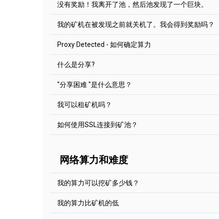
到区块链的末端。
须与网站的提示符相对应。
没有奖励！我离开了池，然后池发现了一个巨块。
发现答案的矿池会得到奖励。例如，在比特币区块链中，
时间（几毫秒）找到相同的块解决方案时，它就会
在“付款额”字段标明所期望的起付线。
Ethereum PoW网络中--2 ETHW，在Ravencoin
如果矿池有1MS/s，某个矿机以9MS/s的速度出
点击“保存”。
孤块根本没有任何奖励。这些区块用特殊的"拒绝"
很公平。不管矿池在此之前是否有几天都没有矿块
我的矿机在被发现之前就关机了。我会得到奖励吗？
然而，对于一些加密货币来说，即使你独自挖矿，
我们用的是PPLNS 奖励系统。池子会检查你从池
找到区块解决方案。在你的本地设施中，总是很难
没有人能够预测区块什么时候被发现（矿机，池主
股，并根据该值进行支付。对于EthereumPoW来说
Proxy Detected - 如何确定算力
行完整的节点。因此，2Miners为我们的每个硬币
量，不可能 "准时 "找到区块。
虑在内（
阅读更多
）。如果你的股份比例是0%，
理与标准池相同：你用你的挖矿软件连接到一个指
我们使用
PPLNS
奖励系统。我们的矿池会计算你在
别担心PPLNS 我们的水池中使用的系统可以防止
幸的是...
用的2Miners功能：统计，机器人等。
比。区块奖励在矿机之间按比例分享这个百分比。
什么是分享?
矿池根据你的挖矿设备（工人）发送的股份数量来
SOLO挖矿是一种加密货币挖矿，同时使用自己的
根据池子的算力，它需要一些时间（通常是几分钟
可能与报告的哈希特不同（在挖矿软件中）。
"分享困难 "是什么意思？
矿机的帮助。如果你找到了一个区块的解决方案--
因此，如果你的矿机在发现区块前几秒钟关闭--你
找到--你什么都得不到。就像ABBA的歌里说的那样
分享到 是区块可能的有效散列。共享是由您的矿
我们注意到，一些矿机使用一个特殊的代理服务器
它被打开了）。如果它关闭15分钟前的块 - 你什
作。检查
本文
.
我可以租矿机吗？
提交能解决区块的股份。这将显示为低哈希特率的
阅读更多（英语）
。
不知道矿机到底为什么使用代理服务器：也许他们
2矿机池给每个矿机提交的股票都有一个静态难度
量。
如何使用SSL连接到矿池？
Jika anda mengalami kesulitan dalam pengatu
2Miners本身并不提供挖矿矿机服务，但它支持
silahkan baca petunjuk kami
Bagaimana cara me
如果我们发现矿机使用代理服务器，我们就会添加一个
矿工的份额率显示在统计页面以及矿工的估计每日
minimum di Pool Ethereum 2Miners: Panduan ter
Detected" 在他的统计页面上的标签。
近似值。 池块可能包括一些交易并且成本更高。
2Miners是官方支持的池的
Miningrigrentals.com
安全套接字层(SSL)连接可在2Miners池中使用。
Uncle或Orphan
。
如您在设置付款额时遇到困难，请阅读我们的文章
网络算力和难度
对于大多数硬币，我们有Nicehash专用端口。如果您
为了找到 SSL 端口进入你挖矿的币种的 "如何开始
修改起付线：详细指南
（英文版）
个币的帮助部分 "如何开始"。
例如 Ethereum (ETH):
我的算力可以挖矿多少钱？
https://eth.2miners.com/zh/help
请注意，挖矿软件的设置可能会有所不同。
我的算力比矿机的低
有许多方法可以估计你的潜在奖励。
PhoenixMiner (所有Ethash币)