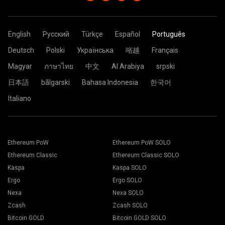
Worker: YOUR_ADDRESS.ASIC_ID
caracteres. Use letras, números e símbolos em inglês "-" e "_".
Ethereum. Isso pode ser causado pelo crescente problema de
mais próximo de você. Em caso de dúvida, selecione
ASIC_ID é o nome do ASIC, conforme você deseja que seja
Você pode deixá-lo vazio.
arquivo DAG
YOUR_ADDRESS é o seu endereço de carteira da ZEC.
.
sempre o servidor da UE.
mostrado na página de estatísticas do mineiro. Máximo de 32
ASIC_ID é o nome do ASIC, conforme você deseja que seja
Cole o endereço da carteira no campo “Carteira”.
caracteres. Use letras, números e símbolos em inglês "-" e "_".
Password: x
mostrado na página de estatísticas do mineiro. Máximo de 32
Você pode deixá-lo vazio.
Clique no botão Aplicar.
English
Русский
Türkçe
Español
Português
caracteres. Use letras, números e símbolos em inglês "-" e "_".
A configuração agora é enviada para a plataforma de
Password: x
Você pode deixá-lo vazio.
mineração e o processo para minerar é iniciado de
Deutsch
Polski
Українська
㗂越
Français
Clique no Pool.
maneira automática.
Password: x
Está tudo pronto e sua plataforma de mineração está
Magyar
ภาษาไทย
中文
Al Arabiya
srpski
minerando no 2Miners pool.
日本語
bãlgarski
Bahasa Indonesia
한국어
Cole o endereço da sua carteira no campo Endereço e
Italiano
digite o nome dele no campo Nome abaixo. Pressione o
Escolha o software de mineração apropriado. O software
botão Criar.
de mineração recomendado pode ser encontrado na
Escolha o pool de mineração 2Miners. Quando o pop-up
página "
Como iniciar
". Pressione o botão Salvar.
aparecer, selecione o local do servidor mais próximo a
Vá para a guia Trabalhadores.
você. O local padrão para a Europa é a UE.
Selecione suas plataformas de mineração e pressione o
Ethereum PoW
Ethereum PoW SOLO
botão Mining.
Ethereum Classic
Ethereum Classic SOLO
Kaspa
Kaspa SOLO
Ergo
Ergo SOLO
Nexa
Nexa SOLO
Zcash
Zcash SOLO
Escolha sua carteira, moeda e mineração na lista
Bitcoin GOLD
Bitcoin GOLD SOLO
suspensa.