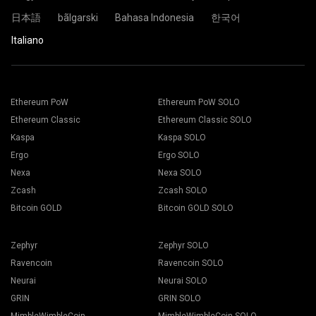
Sei pronto e la tua piattaforma di mining sta minando nella
Scegli il software di mining appropriato. Puoi trovare il
日本語
bãlgarski
Bahasa Indonesia
한국어
pool di 2Miners.
software di mining consigliato nella pagina “
Come
iniziare
". Premi il pulsante Salva.
Italiano
Vai alla scheda “Workers”
Seleziona i tuoi rigs e premi il pulsante “Mining".
Incolla l'indirizzo del tuo portafoglio nel campo Indirizzo e
digita il suo nome nel campo Nome in basso. Premi il
pulsante Crea.
Scegliere il gruppo di mining 2Miners. Quando viene
Ethereum PoW
Ethereum PoW SOLO
visualizzato il popup, selezionare la posizione del server
Ethereum Classic
Ethereum Classic SOLO
più vicina. Il luogo predefinito per l'Europa è l'UE.
Kaspa
Kaspa SOLO
Scegli il tuo portafoglio, moneta e miner dall'elenco a
Ergo
Ergo SOLO
discesa.
Nexa
Nexa SOLO
Zcash
Zcash SOLO
Bitcoin GOLD
Bitcoin GOLD SOLO
Premi il pulsante Applica a tutti per iniziare il mining.
Zephyr
Zephyr SOLO
Ravencoin
Ravencoin SOLO
Neurai
Neurai SOLO
GRIN
GRIN SOLO