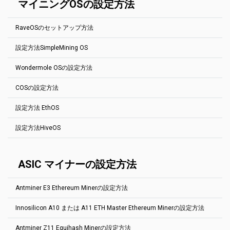
ても構いません.
マイニングOSの設定方法
ても構いません.
port 4040 --user YOUR_ADDRESS.RIG_ID --pass x
操作は、ウォレットをアドレス・エディタに追加し、プールを選択
Thisは、BitcoinGoldマイニングプールの基本設定です。host:portア
し、作業者の構成内のタグをクリックして新しく追加したウォレッ
ドレスを変更するだけで、他のEquihash 144.5プールを簡単に設定
YOUR_ADDRESS はウォレットの住所です。
トを選択するだけです。利益の切り替えを設定するには、
ブログの
できます。
RIG_ID は、マイナー統計ページに表示するリグの名前です。 最大32
RaveOSのセットアップ方法
投稿を確認してください
(英語で)
文字。 英字、数字、記号を使用する"-"および"_".空のままにしておい
miniZ.exe --url YOUR_ADDRESS.RIG_ID@btg.2miners.com:4040 --
ても構いません.
ETH (gminer): --pass x --algo ethash --server (POOL:ETH-2MINERS) --
log --gpu-line --extra
設定方法SimpleMining OS
port (AUTO) --ssl 0 --user (WALLET:ETH).(WORKER)
RaveOSは、マイニングのためだけに作られた人気のLinuxディスト
Aeternity
YOUR_ADDRESS はウォレットの住所です。
リビューションです。完全なRaveOS
インストールガイド
（英語）
RIG_ID は、マイナー統計ページに表示するリグの名前です。 最大32
Wondermole OSの設定方法
miner.exe --algo aeternity --server ae.2miners.com --port 4040 --
は、私たちのブログで見つけることができます。
SimpleMiningは、非常に人気の高い鉱業ディストロです。最も重要
文字。 英字、数字、記号を使用する"-"および"_".空のままにしておい
user YOUR_ADDRESS.RIG_ID
なプールに対して設定された基本的なプールを見つけてください。
ても構いません.
イーサリアムのマイニングプールの基本的な設定方法を以下に示し
COSの設定方法
host:portアドレスを変更するだけで、他のプールを簡単に設定でき
Grin
ます。その他のプールについても、以下の手順で簡単に設定できま
Wondermoleは使いやすいマイニングディストログラです。硬貨と
ます。どのマイナーを使用する必要があるか不明な場合は、プール
す。各プールの「
How to start
」セクションを参照してください。ス
鉱山会社を選択し、2Minersプールと最寄りの場所を指定します。
miner.exe --algo grin29 --server grin.2miners.com --port 3030 --user
の「始め方」セクションに進んでください。
テップ1にしたがってウォレットアドレスを作成します。
設定方法 EthOS
YOUR_ADDRESS.RIG_ID
COSは、CoinFlyのエコシステムの一環として、マイニングのみを目
YOUR_ADDRESS はウォレットの住所です。
RaveOS
のページへ
的として作成されたLinuxディストリビューションです。
Beam
RIG_ID は、マイナー統計ページに表示するリグの名前です。 最大32
設定方法HiveOS
EthOSは非常に人気のある採鉱ディストロです。最も重要なプール
左側のメニューにある「ウォレット」をクリックします。
イーサリアムのマイニングプールの基本的な設定方法を以下に示し
文字。 英字、数字、記号を使用する"-"および"_".空のままにしておい
miner.exe --algo beamhash --server beam.2miners.com --port 5252
に対して設定された基本的なプールを見つけてください。host:port
ます。その他のプールについても、以下の手順で簡単に設定できま
ても構いません.
--ssl 1 --user YOUR_ADDRESS.RIG_ID --pass x
アドレスを変更するだけで、他のプールを簡単に設定できます。 ど
す。各プールの「
How to start
」セクションを参照してください。ス
HiveOSは、マイニング目的でのみ作成された、人気の高いLinuxデ
Ethereum PhoenixMiner
のマイナーを使用する必要があるか不明な場合は、プールの「開始
テップ1にしたがってウォレットアドレスを作成します。
ィストリビューションです。ビームマイニングプールの基本設定を
ASIC マイナーの設定方法
方法」セクションに進んでください。
見つけてください。次の手順で、他のプールを簡単に設定できま
-rvram -1 -coin eth -pool eth.2miners.com:2020 -
COSをインストールします。
す。関連するプールの「始め方」セクションに進んでください。 手
wal YOUR_ADDRESS.RIG_ID -proto 4
Dagger Hashimoto Ethminer:
ファームタブに移動します。リグラインをクリックして、
順1に従って、ウォレット・アドレスを作成します。
Antminer E3 Ethereum Minerの設定方法
「設定」をクリックします。
Beam Gminer
1.3.2
バージョンから開始EthOS
追加"stratum1+tcp://" in
プールの前
https://beam.2miners.com/help
で変化する"stratumproxy enabled"
に"stratumproxy miner".
ウォレットの追加ボタンをクリックします。
--algo beamhash --server beam.2miners.com --port 5252 --ssl 1 --
移動先
HiveOS
Innosilicon A10 または A11 ETH Master Ethereum Minerの設定方法
これは、Callisto マイニングプールの基本設定です。
user YOUR_ADDRESS.RIG_ID --pass x
globalminer ethminer
移動先Flight Sheetsタブ.
maxgputemp 85
URL: stratum+tcp://clo.2miners.com:3030
Grin Gminer
Antminer Z11 Equihash Minerの設定方法
stratumproxy enabled