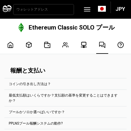
JPY
Ethereum Classic SOLO プール
報酬と支払い
コインの引き出し方法は？
最低支払額はいくらですか？支払額の基準を変更することはできます
支払いは2時間ごとに自動的に処理されます。支払いを受けるために
か？
は、支払い基準額に達する必要があります。ほとんどのコインで
は、「アカウント設定」タブで設定できます。
プールかソロか選べばいいですか？
最小支払額は、各コインのプールのメインページに表示されていま
最低支払額はいくらですか？支払額の基準を変更することはできま
す。
すか？
PPLNSプール報酬システムの動作?
デフォルトでプールを選択.
例えば、イーサリアムクラシックのマイニングプールの場合、最小
ある暗号通貨のアドレスに蓄積された報酬は、そのアドレスにのみ