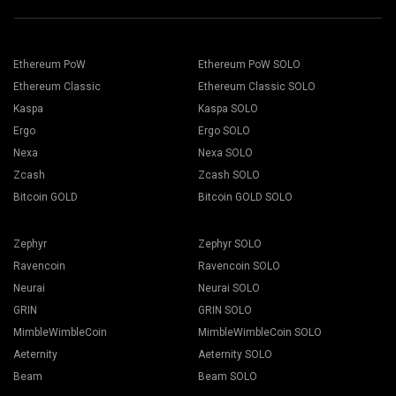
Addressフィールドにウォレットのアドレスを貼り付け、下
適切なマイニングソフトウェアを選択します。推奨されるマ
のNameフィールドに名前を入力します。 Createボタンを押
イニングソフトは、「
How to start
」のページに掲載されて
します。.
Ethereum PoW
Ethereum PoW SOLO
います。「保存」ボタンを押します。
2Minersマイニングプールを選択します。ポップアップが表
作業者タブを開きます。
Ethereum Classic
Ethereum Classic SOLO
示されたら、最も近いサーバーの場所を選択します。 ヨーロ
マイニングリグを選択し、マイニングボタンを押します。
ッパのデフォルトの場所はEUです.
Kaspa
Kaspa SOLO
Ergo
Ergo SOLO
Nexa
Nexa SOLO
Zcash
Zcash SOLO
Bitcoin GOLD
Bitcoin GOLD SOLO
ドロップダウンリストからウォレット、コイン、マイナーを
選択します。
Zephyr
Zephyr SOLO
Ravencoin
Ravencoin SOLO
Neurai
Neurai SOLO
GRIN
GRIN SOLO
「全て適用」ボタンを押すと、マイニングが始まります。
MimbleWimbleCoin
MimbleWimbleCoin SOLO
Aeternity
Aeternity SOLO
Beam
Beam SOLO