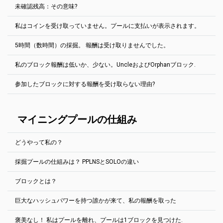
支払額は0.1ETCです。
支払われることがあります。ウォレットの残高を統合することはで
十分なハッシュパワーを持っていて、ソロの働き方を知っている場
未確認残高：その意味?
きません。
2Minersプールは、公正な報酬システム「最後のN株当たり支払い」
合にのみ、ソロを実行します。
- PPLNSを使用します。 このシステムは、「プールホッピング」を防
マイニング・プールの機能: PPLNS vs. SOLO
(英語で)
私はコインを受け取っていません。プールに支払いが表示されます。
ぐために使用されます。 プールは、プールの最後のN個の共有から
プールで見つかったすべてのブロックは、プールが報酬を受け取る
送信した共有の数を確認し、その値に基づいて配分を行います。 N
前に確認する必要があります。 つまり、このブロックの後にある程
値はプールごとに異なります:
5時間（数時間）の採掘。 報酬は受け取りませんでした。
度のブロックが渡されます。
通常は、しばらく待つだけです。
Ergo, EthereumPoW -過去300000株
プールの「ブロック」の欄を見て、特定の硬貨に必要なブロック数
プールで支払いが進んでいるが、財布が空になっている場合もあ
私のブロック報酬は低いか、少ない。UncleおよびOrphanブロック.
を調べて下さい。 たとえば、
ビットコインゴールド
100ブロックが
Ravencoin, Kaspa, Bitcoin Cash -過去200000株
ブロックが見つかるとすぐに褒美がもらえる。 もう少しお待ち下さ
る。 まず最初に、金貨の小節目を確認してください。 ブロックチェ
必要です。 1ブロックあたり平均10分= 20時間が必要なため、残高
い。 PPLNS報酬システムを使用します。 ブロックが見つかる間は、
ーンの支払いが見えるか？ 「はい」の場合 – >しばらく待ってくだ
Zephyr -過去100000株
が未確認から未払に転送されます。
参加したブロックに対する報酬を受け取らない理由?
マイニングを行う必要があります（ブロックが見つからない場合で
さい。 ウォレット・ソフトウェアが必要な量の取引確認を受け取る
Ethereum PoWネットワークは、他のEthash硬貨と同様に、叔父と
も）。
Grin -過去60000株
のに、数分（または数時間）かかります。 特に交換用の財布に私の
孤立したブロックを持っている。
ものを入れれば。
PPLNSは集合プールです。 炭鉱夫は一緒に働いてブロックを見つけ
Ethereum Classic, Beam, Neoxa, Nervos CKB, Neurai, Nexa, Clore,
2Minersでは、PPLNS報酬システムを使用します。炭鉱夫は一緒に働
Uncle
は、最も長いチェーン上にないブロックです。Ethereum
る。 見つかると、彼らはハッシュレートに基づいてブロック報酬を
Zcash -過去50000株
硬貨は皆、異なるブロックチェーン探査機を持っている。 ただし、
いてブロックを見つける。 見つかると、彼らはハッシュレートに基
マイニングプールの仕組み
PoWは、メインチェーン上の作業量を叔父の作業量で増やす（従っ
分割した。
通常、支払いのTx IDはクリックできます。
づいてブロック報酬を分割した。 このシステムは、「プールホッピ
て、作業量や少なくとも多くの作業量が古いブロックで無駄にな
Bitcoin Gold, Aeternity, MimbleWimbleCoin -過去20000株
ング」を防ぐために使用されます。 プールは、プールの最後のN個
る）ことで、中央集権化の動機を減らし、チェーンのセキュリティ
硬貨が難しい場合は、ブロックを見つけるのに時間がかかる場合が
の共有から送信した共有の数を確認し、その値に基づいて配分を行
Cortex -過去12000株
を高めるために、炭鉱夫を一覧に加える。
どうやって私の？
あります。 数時間か、時には数日も！ お待ちください。または、難
います。 たとえば、Ethereum PoWのN値は300,000株です。
詳細
ブロックの確認には、硬貨ごとに異なる時間が必要です。
しいコインを選択してください。
Uncleブロックは、通常のブロックよりも大幅に低い報酬を持ちま
を表示
採掘プールの仕組みは？ PPLNSとSOLOの違い
す。Uncleブロックは、ブロック一覧に特別な「Uncle」タグが付い
プールの運は500%以上だ。 問題ない？
ほとんどのコインの支払い基準を変更することができます。
次の場所に移動してください。 ヘルプ セクション採鉱リグがなくて
たとえば、GPUを1台だけ取得した場合など、ハッシュレートが低す
ています。
も採掘は可能です。
ぎる場合があります。 この場合、ブロックが見つかったときに共有
アカウント設定タブを開きます。
ブロックとは？
をプールに送信する場合でも、割合は0になります（最後の300,000
作業者のIPアドレス欄には、Webサイトで表示される作業者
マイニングプールは、接続されたすべての鉱山会社から解決策を得
例EthereumPoW (ETHW):
から0の共有を取得した場合）。このブロックに対する報酬は受け取
のIPアドレスを入力してください。IPアドレスの最後の桁
る。その多数の解決策の1つが適切な解決策と思われる場合、プール
https://ethw.2miners.com/ja/help
りません。 ただし、日々の報酬を平均で掘り続ける場合は、
計算値
は、Webサイトのプロンプトに対応していなければなりませ
巨大なハッシュパワーを持つ誰かが来て、私の報酬を取った
は作成されたブロックに対して報酬を受け取る。 この報酬は、炭鉱
取引データはブロック単位で記録される。ブロックチェーンの末端
に達する必要があります.
ん。
労働者の努力に比例して共有され、財布に送られる。
に追加される新しいブロックに鉱夫が新しいトランザクションを処
支払額フィールドに希望する支払額を入力します。
褒美なし！ 私はプールを離れ、プールは1ブロックを見つけた.
理しています。
その答えを知ったプールは褒美をもらう。例えば、ビットコイン・