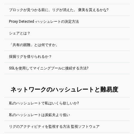
プールに1MS/sがあり、9MS/sの鉱夫が現れると、90%の報酬が得
保存をクリックします。
ブロックチェーンでは、報酬は3.125 BTC、Ethereum PoWネットワ
られる。その数日前にもプールにブロックがなかったとしても。
Orphan
は拒否されたブロックです。ほとんどの場合、他のプールが
ークでは2 ETHW、Ravencoinネットワークでは2500 RVNなどで
ブロックが見つかる前に、リグが消えた。 褒美を貰えるかな?
PPLNS報酬システムを使用します。プールは、プールの最後のN個の
同じブロック・ソリューションを見つけたときに、プールよりも少
ブロックがいつ見つかるかは誰も予測できなかった。ハッシュパワ
す。.
共有から送信した共有の数を確認し、その値に基づいて配分を行い
し（数ミリ秒）速い時間で同じブロック・ソリューションを見つけ
ーを借りて、ブロックを見つけるのに「時間通り」になることは不
Proxy Detected -ハッシュレートの決定方法
しかし、暗号通貨によっては、自分だけで調べても、妥当な時間内
ます。EthereumPoW 300000の最後の株式が考慮されます（
詳細を
たときに表示されます。
可能だ。
PPLNS報酬システムを使用します。プールでは、最後のN株で送信し
にブロック解が見つかる場合もある。地元の施設で採掘する各硬貨
参照
）。 シェア率が0%の場合は、0の報酬が得られます。 残念なが
た株式の割合が計算されます。 報奨金のブロックは、この割合に比
孤立ブロックには全く報酬がない。これらのブロックは、ブロック
プールで使用されるPPLNSシステムは、プールのホッピングを防ぐ
に対して、常に完全なノードを実行するのは困難です。 したがっ
ら…
シェアとは？
例して、マイナー間で共有されます。
リスト内で特別な「
Reject
」タグでマークされます。
ので、安心してください。
このプールは、採掘リグ（労働者）が送信した株の量に基づいて、
て、2Minersは、私たちが持っている金貨すべてにSOLOプールを提
あなたのハッシュレートを決定します。この値は、報告されたハッ
示します。 標準プールと同じ方法で動作します。指定したアドレス
プールのハッシュレートによっては、N株の合計が上がるまでに、し
「共有の困難」とは何ですか。
シュレート（マイニングソフトウェア）とは異なる場合がありま
にマイニング・ソフトウェアで接続すると、次の2Miners機能がす
ばらく（通常は数分）かかる。
共有は、ブロックに対して有効なハッシュである可能性がありま
す。
べて使用可能になります。 統計、ボットなど
支払額の設定が難しい場合は、2Miners イーサリアムプールの支払
す。株は、自分の仕事を証明するために、自分のリグがプールに送
したがって、ブロックが見つかるまでにリグを設定すると、（オン
鉱夫のシェア率は、統計ページと鉱夫の推定日次利益に表示されま
額を修正する方法の記事をお読みください。
How to Modify Payout
採掘リグを借りられるか？
る。チェック
この記事
.
一部の鉱山会社は、低難度の共有を除外し、ブロックを解決する共
SOLOマイニングとは、独自の（またはリースした）ハードウェアを
になっていたので）完全に報酬を得ることができます。 ブロックの
2Miners・プールを使用すると、各マイナーは、株式の発行に際し
す。 これは単なる概算値であることに注意してください。 プールブ
Threshold on 2Miners Ethereum Pool: Detailed Guide
(英語)
有だけを送信する特別なプロキシサーバを使用していることに気づ
使いながら、他の鉱山会社の助けを借りずに、暗号通貨マイニング
15分前に電源が切れると、何も得られません。
て静的な問題を抱えます。
この記事を確認する
.
ロックにはいくつかのトランザクションが含まれ、より多くのコス
きました。これは、ハッシュレートの低いマイナーとして多くのブ
の一種です。 一区画の解決策を見つければ – もし見つけなければ、
SSLを使用してマイニングプールに接続する方法?
2Minersは、Mining Rigサービス自体を提供しませんが、既知のすべ
トがかかる可能性があります。一方、ブロックは
Uncleまたは
ロックを見つけ出す。マイナーがプロキシ・サーバを正確に使用す
コインを手に入れる – 何も得られない。 ABBAの歌によると「勝者
てのRig Rentalsサービスをサポートします。
Orphan
。
る理由はわかりません。 インターネットのトラフィックを減らした
が全てを奪う」。
いと思っているのかもしれません。
Secure Sockets Layer (SSL)接続は、2Minersプールで使用できま
2Minersは、
Miningrigrentals.com
と
Nicehash.com
の正式なプール
詳細を表示
(英語で)
す。
ネットワークのハッシュレートと難易度
としてサポートされています。
プロキシサーバを使用しているマイナーが見つかった場合は、彼の
SSLポートを見つけるには、金貨の” 開始方法”ページの下に移動しま
統計ページに特別な「Proxy Detected」タグを追加します。
ほとんどのコインにはNicehash専用のポートがあります。
す。
Nicehashを使うなら、各硬貨のヘルプセクション「始め方」を見て
私のハッシュレートで私はいくら欲しいか?
例Ethereum (ETH):
ください。
https://eth.2miners.com/jp/help
私のハッシュレートは炭鉱夫より低い
見込みのある報酬を見積もる方法はいろいろある。
マイニングソフトウェアの設定が異なる場合があります。
PoolとSoloマイニングに最適な計算ツールは、
リグのアクティビティを監視する方法 監視ソフトウェア
PhoenixMiner (全てのエサッシュ硬貨)
自分のハッシュレートが徐々に増えていく。お待ちください。この
https://2cryptocalc.com/
プールは、採掘リグ（労働者）が送信した株の量に基づいて、あな