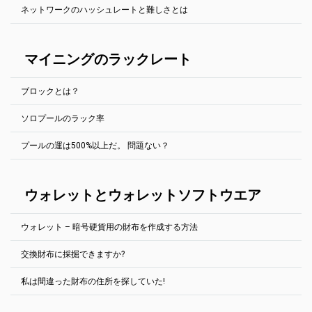
SSLプールのホスト名の前にssl://を追加します。たとえば、
他の収益性計算ツールも使用できます:
ネットワークのハッシュレートと難しさとは
たのハッシュレートを決定します。この値は、報告されたハッシュ
PhoenixMiner.exe -coin eth -pool ssl://eth.2miners.com:12020 -wal
プールページの右上にウォレットアドレスを入力すると、プールの
https://whattomine.com/
レートとは少し異なる場合があります（マイニングソフトウェア
YOUR_ADDRESS.RIG_ID
ウェブサイトでリグの動作を常に確認できます。
で）。
しかし、別の戦略がある。自分の選んだプールの「オンラインのマ
この記事をチェックしてくださいe
"採掘の難しさとネットワークハ
Ethminer (全てのエサッシュ硬貨)
イナー」ページに行き、自分と似たハッシュレートを持つマイナー
ッシュレートが説明された"
マイニングのラックレート
を見つけることができる。彼の統計を見て、1時間12時間1日1週間1
SSLプールのホスト名の前にstratum1+tls://を追加します。たとえ
カ月でいくら稼げるかを見てみましょう。この方法は、探している
ば、
期間オンラインになっていた作業者を選択した場合にのみ有効で
ethminer.exe --farm-recheck 2000 -U -P
ブロックとは？
す。
stratum1+tls://YOUR_ADDRESS.RIG_ID@eth.2miners.com:12020
Gminer (AE, GRIN, BTG, BTCZ, ZEL)
ソロプールのラック率
マイニングは自然において確率的です。統計的に見てより早いブロ
プールには公式モバイルアプリもあります：
--ssl 1 1パラメータを追加します。例：
ックを見つけたら、平均的には、もっと時間がかかれば運が良いと
App Storeでダウンロード
|
Google Playでダウンロード
miner.exe --algo aeternity --server ae.2miners.com --port 14040 --
プールの運は500%以上だ。 問題ない？
は思えない。完璧な世界のプールでは、100%の幸運の価値でブロッ
さいころを振っていて、6を取る必要があると仮定しよう 完璧な世
user YOUR_ADDRESS.RIG_ID --ssl 1
クを見つけることができます。100%未満とは、プールが運が良かっ
界では、何回も回せば6が16,67%出る、すなわち6回（サイコロに6
たことを意味します。100%以上は、プールが運が悪かったことを意
T-Rex (RVN, XZC)
つの顔があるから）に1回出るはずですね。
はい。
万事順調だ。
心配しないで。
味します。
SSLプールのホスト名の前にstratum1+tls://を追加します。たとえ
ウォレットとウォレットソフトウエア
実生活では運が良く、実験すれば6番が数回連続で現れる。
マイニングは自然において確率的です。統計的に見てより早いブロ
ば、
ックを見つけたら、平均的には、もっと時間がかかれば運が良いと
採鉱での解決策探索は、奇妙に聞こえるが、ダイスを振るのと同じ
t-rex.exe -a kawpow -o stratum+ssl://rvn.2miners.com:16060 -u
は思えない。完璧な世界では、100%の幸運の価値に対するブロック
だ。 お前は世界と競い合っているが、要点は変わらない
YOUR_ADDRESS.RIG_ID -p x
ウォレット – 暗号硬貨用の財布を作成する方法
を見つけることができます。100%未満とは、プールが運が良かった
例えば、1枚のビデオカードを持っていて、
6-GPU Mining Rig
を持っ
ことを意味します。100%以上は、プールが運が悪かったことを意味
kawpowminer (RVN)
ている友人は、
します。
交換財布に採掘できますか?
SSLプールのホスト名の前にstratum1+tls://を追加します。たとえ
どの硬貨にも、大きなブロックチェーンが完備した公式の財布が付
1つのサイコロを持っているのと同じで、6つのサイコロを持ってい
600%、800%、さらには1500%もの幸運を見てきました。それは起
ば、
いている。 コンピュータのディスク領域が大量に必要になる場合が
るのと同じです。 各サイコロを1回転させ、6回目を目指す。
私は間違った財布の住所を探していた!
こり得るし、私たちには何もできない。
kawpowminer -U -P stratum+tls://YOUR_ADDRESS.RIG_ID:16060
あります。
はい。あなたは交換財布に鉱山することができます。彼らの言うこ
友人は6歳になる可能性がずっと（6倍も）高いようだが、勝てない
とは関係ありません。 2Minersはエクスチェンジウォレットアドレ
この記事を読むことを強くお勧めします。
「鉱業運とは
？(英語で)
XMR-Stak (Monero)
暗号交換で生成されたウォレットアドレスを使用することもできま
とは言えない 1ブロック分の報酬が70ドルだと仮定しましょう友人
スで正常に動作します。
運の良さを詳細に説明。
す。 2人の鉱夫がそれで良く働く。