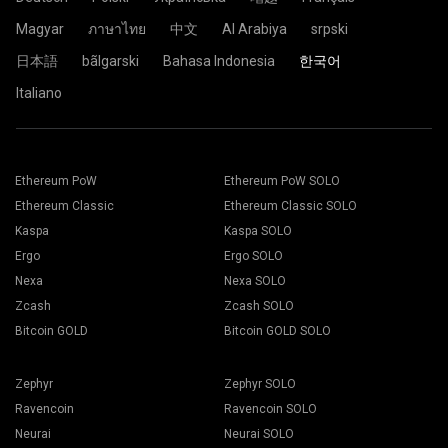
Magyar
ภาษาไทย
中文
Al Arabiya
srpski
日本語
bãlgarski
Bahasa Indonesia
한국어
Italiano
Ethereum PoW
Ethereum PoW SOLO
Ethereum Classic
Ethereum Classic SOLO
Kaspa
Kaspa SOLO
Ergo
Ergo SOLO
Nexa
Nexa SOLO
Zcash
Zcash SOLO
Bitcoin GOLD
Bitcoin GOLD SOLO
Zephyr
Zephyr SOLO
Ravencoin
Ravencoin SOLO
Neurai
Neurai SOLO