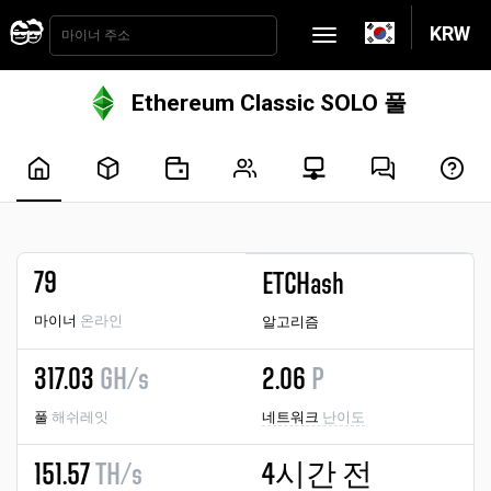
KRW
Ethereum Classic SOLO 풀
79
ETCHash
마이너
온라인
알고리즘
317.03
GH/s
2.06
P
풀
해쉬레잇
네트워크
난이도
151.57
TH/s
4시간 전