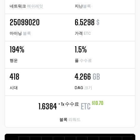
네트워크
해쉬레잇
지난
블록
25099020
6.5298
$
마이닝
블록
가격
ETC
194%
1.5%
행운
풀
수수료
418
4.266
GB
시대
DAG
크기
$10.70
+ Tx 수수료
1.6384
ETC
블록
리워드