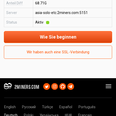
Anteil Diff
68.71G
Server
asia-solo-etc.2miners.com:5151
Status
Aktiv
Wie Sie beginnen
Wir haben auch eine SSL-Verbindung
2MINERS.COM
English
Русский
Türkçe
Español
Português
Deutsch
Polski
Українська
㗂越
Français