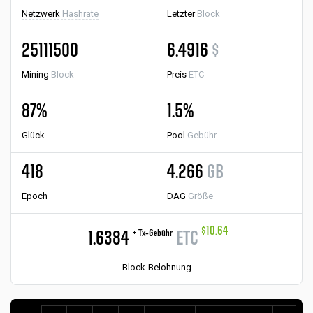
Netzwerk
Hashrate
Letzter
Block
25111500
6.4916
$
Mining
Block
Preis
ETC
87%
1.5%
Glück
Pool
Gebühr
418
4.266
GB
Epoch
DAG
Größe
$10.64
+ Tx-Gebühr
1.6384
ETC
Block-Belohnung