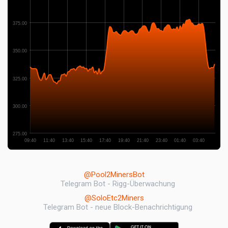
375.00
350.00
325.00
300.00
275.00
09:40
11:40
13:40
15:40
17:40
19:40
21:40
23:40
01:40
03:40
@Pool2MinersBot
Telegram Bot - Rigg-Überwachung
@SoloEtc2Miners
Telegram Bot - neue Block-Benachrichtigung