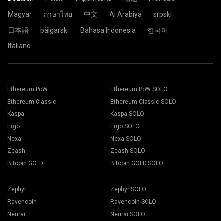
Magyar
ภาษาไทย
中文
Al Arabiya
srpski
日本語
bãlgarski
Bahasa Indonesia
한국어
Italiano
Ethereum PoW
Ethereum PoW SOLO
Ethereum Classic
Ethereum Classic SOLO
Kaspa
Kaspa SOLO
Ergo
Ergo SOLO
Nexa
Nexa SOLO
Zcash
Zcash SOLO
Bitcoin GOLD
Bitcoin GOLD SOLO
Zephyr
Zephyr SOLO
Ravencoin
Ravencoin SOLO
Neurai
Neurai SOLO