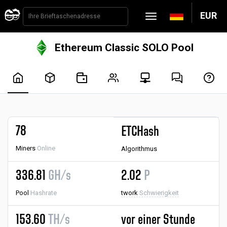
EUR
Ethereum Classic SOLO Pool
78
ETCHash
Miners
Online
Algorithmus
336.81
GH/s
2.02
P
Pool
Hashrate
twork
Schwierigkeit
153.60
TH/s
vor einer Stunde