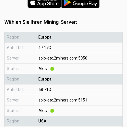
Wählen Sie Ihren Mining-Server:
Region
Europa
Anteil Diff
17.17G
Server
solo-etc.2miners.com:5050
Status
Aktiv
Region
Europa
Anteil Diff
68.71G
Server
solo-etc.2miners.com:5151
Status
Aktiv
Region
USA