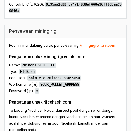
Contoh ETC (ERC20):
0x35aa26BBFE74714B38ef668e36f986DaaC8
0846a
Penyewaan mining rig
Pool ini mendukung servis penyewaan rig
Miningrigrentals.com
.
Pengaturan untuk Miningrigrentals.com:
Name:
2Miners SOLO ETC
Type:
ETCHash
Pool Host:
solo-etc.2miners.com:5050
Workername (-u):
YOUR_WALLET_ADDRESS
Password (-p):
x
Pengaturan untuk Nicehash.com:
Terkadang Nicehash keluar dari test pool dengan error. Jangan
kuatir. Kami bekerjasama dengan Nicehash setiap hari. 2Miners
adalah pendukung resmi pool Nicehash. Lanjutkan dengan
pembelian anda.