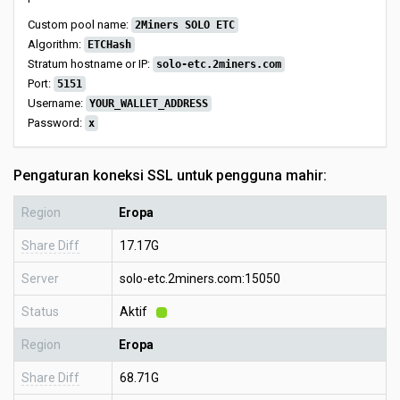
Custom pool name:
2Miners SOLO ETC
Algorithm:
ETCHash
Stratum hostname or IP:
solo-etc.2miners.com
Port:
5151
Username:
YOUR_WALLET_ADDRESS
Password:
x
Pengaturan koneksi SSL untuk pengguna mahir:
Region
Eropa
Share Diff
17.17G
Server
solo-etc.2miners.com:15050
Status
Aktif
Region
Eropa
Share Diff
68.71G