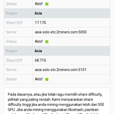
Status
Aktif
Region
Asia
Share Diff
17.17G
Server
asia-solo-etc.2miners.com:5050
Status
Aktif
Region
Asia
Share Diff
68.71G
Server
asia-solo-etc.2miners.com:5151
Status
Aktif
Pada dasarnya, atau jika tidak ragu memilih share difficulty,
pilihlah yang paling rendah. Kami menyarankan share
difficulty tinggi jika anda mining menggunakan lebih dari 500
GPU. Jika anda mining menggunakan Nicehash, pastikan