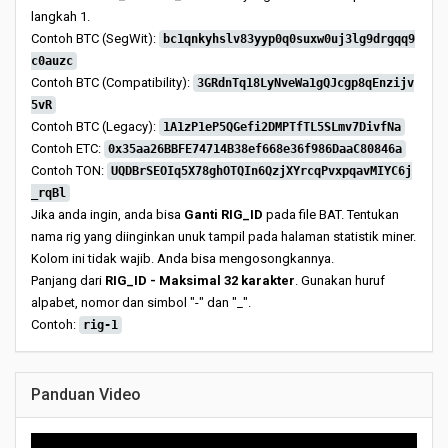
langkah 1.
Contoh BTC (SegWit):
bc1qnkyhslv83yyp0q0suxw0uj3lg9drgqq9
c0auzc
Contoh BTC (Compatibility):
3GRdnTq18LyNveWa1gQJcgp8qEnzijv
5vR
Contoh BTC (Legacy):
1A1zP1eP5QGefi2DMPTfTL5SLmv7DivfNa
Contoh ETC:
0x35aa26BBFE74714B38ef668e36f986DaaC80846a
Contoh TON:
UQDBrSEOIq5X78ghOTQIn6QzjXYrcqPvxpqavMIYC6j
_rqBl
Jika anda ingin, anda bisa
Ganti RIG_ID
pada file BAT. Tentukan
nama rig yang diinginkan unuk tampil pada halaman statistik miner.
Kolom ini tidak wajib. Anda bisa mengosongkannya.
Panjang dari
RIG_ID - Maksimal 32 karakter
. Gunakan huruf
alpabet, nomor dan simbol "-" dan "_".
Contoh:
rig-1
Panduan Video