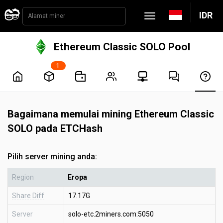
IDR
Ethereum Classic SOLO Pool
1
Bagaimana memulai mining Ethereum Classic
SOLO pada ETCHash
Pilih server mining anda:
Region
Eropa
Share Diff
17.17G
Server
solo-etc.2miners.com:5050