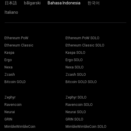
日本語
bãlgarski
Bahasa Indonesia
한국어
Italiano
Ethereum PoW
Ethereum PoW SOLO
Ethereum Classic
Ethereum Classic SOLO
Kaspa
Kaspa SOLO
Ergo
Ergo SOLO
Nexa
Nexa SOLO
Zcash
Zcash SOLO
Bitcoin GOLD
Bitcoin GOLD SOLO
Zephyr
Zephyr SOLO
Ravencoin
Ravencoin SOLO
Neurai
Neurai SOLO
GRIN
GRIN SOLO
MimbleWimbleCoin
MimbleWimbleCoin SOLO