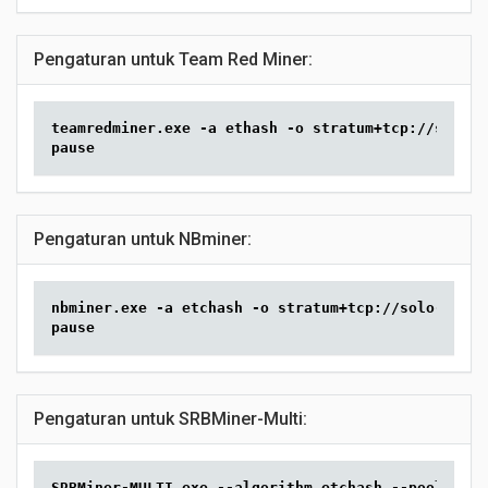
Pengaturan untuk Team Red Miner:
teamredminer.exe -a ethash -o stratum+tcp://solo-e
pause
Pengaturan untuk NBminer:
nbminer.exe -a etchash -o stratum+tcp://solo-etc.2
pause
Pengaturan untuk SRBMiner-Multi:
SRBMiner-MULTI.exe --algorithm etchash --pool solo