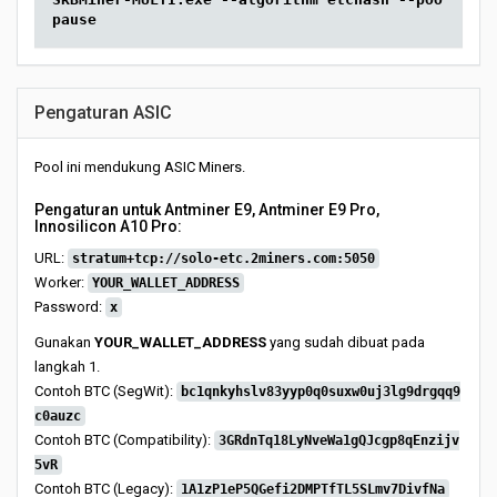
pause
Pengaturan ASIC
Pool ini mendukung ASIC Miners.
Pengaturan untuk Antminer E9, Antminer E9 Pro,
Innosilicon A10 Pro:
URL:
stratum+tcp://solo-etc.2miners.com:5050
Worker:
YOUR_WALLET_ADDRESS
Password:
x
Gunakan
YOUR_WALLET_ADDRESS
yang sudah dibuat pada
langkah 1.
Contoh BTC (SegWit):
bc1qnkyhslv83yyp0q0suxw0uj3lg9drgqq9
c0auzc
Contoh BTC (Compatibility):
3GRdnTq18LyNveWa1gQJcgp8qEnzijv
5vR
Contoh BTC (Legacy):
1A1zP1eP5QGefi2DMPTfTL5SLmv7DivfNa