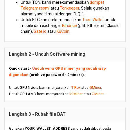
Untuk TON, kami merekomendasikan
dompet
Telegram resmi
atau
Tonkeeper
. Selalu gunakan
alamat yang dimulai dengan "UQ..".
Untuk ETC kami rekomendasikan
Trust Wallet
untuk
mobile dan exchanger
Binance
(pilih Ethereum Classic
chain),
Gate.io
atau
KuCoin
.
Langkah 2 - Unduh Software mining
Quick start -
Unduh versi GPU miner yang sudah siap
digunakan
(archive password - 2miners).
Untuk GPU Nvidia kami menyarankan
T-Rex
atau
GMiner
.
Untuk GPU AMD kami menyarankan
lolMiner
atau
GMiner
.
Langkah 3 - Rubah file BAT
Gunakan
YOUR_WALLET_ADDRESS
yang sudah dibuat pada