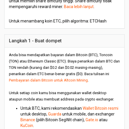
untuk memilih share difficulty tinggi. Share difficulty tidak
mempengaruhi reward miner.
Baca lebih lanjut
.
Untuk menambang koin ETC, pilih algoritma: ETCHash
Langkah 1 - Buat dompet
Anda bisa mendapatkan bayaran dalam Bitcoin (BTC), Toncoin
(TON) atau Ethereum Classic (ETC). Biaya penarikan dalam BTC dan
TON rendah (kurang dari $0.2 dan $0.02 masing-masing),
penarikan dalam ETC benar-benar gratis ($0). Baca tulisan ini
Pembayaran dalam Bitcoin untuk Altcoin Mining
.
Untuk setiap coin kamu bisa menggunakan wallet desktop
ataupun mobile atau membuat address pada crypto exchanger.
Untuk BTC, kami rekomendasikan
Wallet Bitcoin resmi
untuk desktop,
Guarda
untuk mobile, dan exchanger
Binance
(pilih Bitcoin SegWit chain),
Gate.io
atau
KuCoin
.