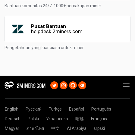
Bantuan komunitas 24/7: 1000+ percakapan miner
Pusat Bantuan
helpdesk.2miners.com
Pengetahuan yang luar biasa untuk miner
2MINERS.COM
English
Русский
Türkçe
Español
Português
Deutsch
Polski
Українська
㗂越
Français
Magyar
ภาษาไทย
中文
Al Arabiya
srpski